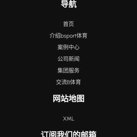
导航
首页
介绍bsport体育
案例中心
公司新闻
集团服务
交流B体育
网站地图
XML
订阅我们的邮箱