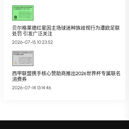
贝尔格莱德红星因主场球迷种族歧视行为遭欧足联
处罚 引发广泛关注
2026-07-15 10:23:52
西甲联盟携手核心赞助商推出2026世界杯专属联名
消费券
2026-07-14 13:14:46