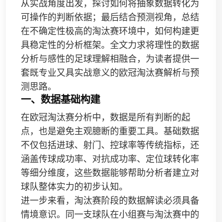
从实战角度出发，探讨如何将抽象数据转化为
可操作的判断依据；最后结合预测视角，总结
在不确定性极高的淘汰赛环境中，如何构建更
具稳定性的分析框架。全文力求将理性的数据
分析与感性的足球理解相融合，为读者提供一
套既专业又具实战意义的欧冠淘汰赛解析与预
测思路。
一、数据基础构建
在欧冠淘汰赛分析中，数据是所有判断的起
点，也是避免主观臆断的重要工具。基础数据
不仅包括进球、射门、控球率等传统指标，还
涵盖传球成功率、对抗成功率、定位球转化率
等细分维度，这些数据能够帮助分析者建立对
球队整体实力的初步认知。
进一步来看，淘汰赛阶段的数据解读必须具备
情境意识。同一支球队在小组赛与淘汰赛中的