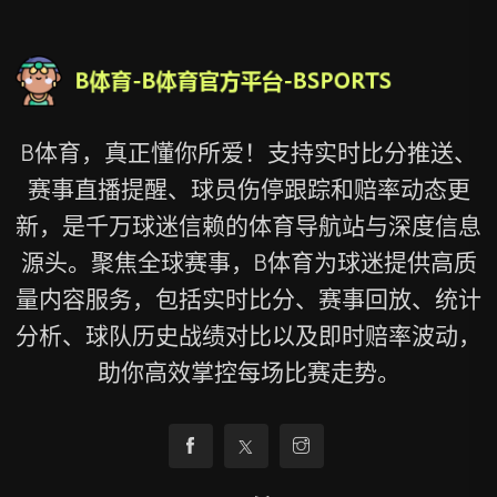
B体育，真正懂你所爱！支持实时比分推送、
赛事直播提醒、球员伤停跟踪和赔率动态更
新，是千万球迷信赖的体育导航站与深度信息
源头。聚焦全球赛事，B体育为球迷提供高质
量内容服务，包括实时比分、赛事回放、统计
分析、球队历史战绩对比以及即时赔率波动，
助你高效掌控每场比赛走势。