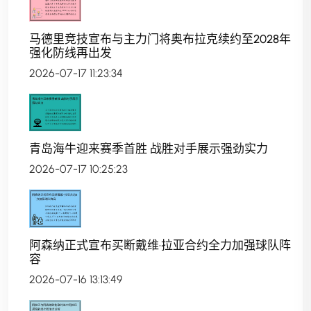
马德里竞技宣布与主力门将奥布拉克续约至2028年
强化防线再出发
2026-07-17 11:23:34
青岛海牛迎来赛季首胜 战胜对手展示强劲实力
2026-07-17 10:25:23
阿森纳正式宣布买断戴维·拉亚合约全力加强球队阵
容
2026-07-16 13:13:49