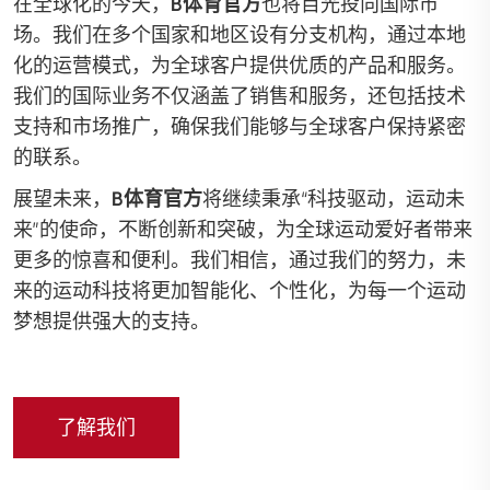
在全球化的今天，
B体育官方
也将目光投向国际市
场。我们在多个国家和地区设有分支机构，通过本地
化的运营模式，为全球客户提供优质的产品和服务。
我们的国际业务不仅涵盖了销售和服务，还包括技术
支持和市场推广，确保我们能够与全球客户保持紧密
的联系。
展望未来，
B体育官方
将继续秉承“科技驱动，运动未
来”的使命，不断创新和突破，为全球运动爱好者带来
更多的惊喜和便利。我们相信，通过我们的努力，未
来的运动科技将更加智能化、个性化，为每一个运动
梦想提供强大的支持。
了解我们