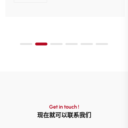
Get in touch !
现在就可以联系我们