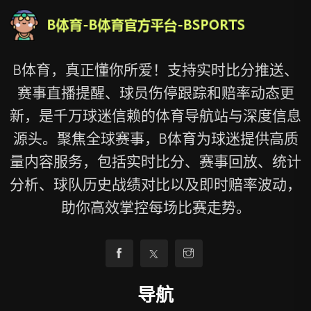
B体育，真正懂你所爱！支持实时比分推送、
赛事直播提醒、球员伤停跟踪和赔率动态更
新，是千万球迷信赖的体育导航站与深度信息
源头。聚焦全球赛事，B体育为球迷提供高质
量内容服务，包括实时比分、赛事回放、统计
分析、球队历史战绩对比以及即时赔率波动，
助你高效掌控每场比赛走势。
导航