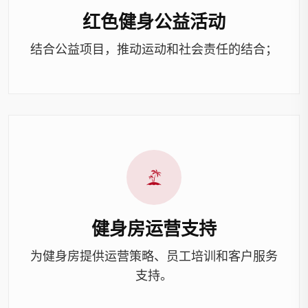
红色健身公益活动
结合公益项目，推动运动和社会责任的结合；
健身房运营支持
为健身房提供运营策略、员工培训和客户服务
支持。