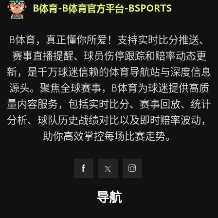
B体育，真正懂你所爱！支持实时比分推送、
赛事直播提醒、球员伤停跟踪和赔率动态更
新，是千万球迷信赖的体育导航站与深度信息
源头。聚焦全球赛事，B体育为球迷提供高质
量内容服务，包括实时比分、赛事回放、统计
分析、球队历史战绩对比以及即时赔率波动，
助你高效掌控每场比赛走势。
导航