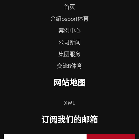
首页
介绍bsport体育
案例中心
公司新闻
集团服务
交流B体育
网站地图
XML
订阅我们的邮箱