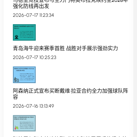
马德里竞技宣布与主力门将奥布拉克续约至2028年
强化防线再出发
2026-07-17 11:23:34
青岛海牛迎来赛季首胜 战胜对手展示强劲实力
2026-07-17 10:25:23
阿森纳正式宣布买断戴维·拉亚合约全力加强球队阵
容
2026-07-16 13:13:49