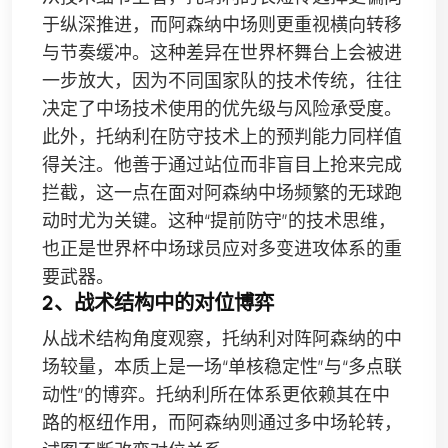
于纵深推进，而阿森纳中场则更重视横向转移
与节奏缓冲。这种差异在世界杯舞台上会被进
一步放大，因为不同国家队的技术传统，往往
决定了中场技术使用的优先级与风险承受度。
此外，托纳利在防守技术上的预判能力同样值
得关注。他善于通过站位而非盲目上抢来完成
拦截，这一点在面对阿森纳中场频繁的无球跑
动时尤为关键。这种“提前防守”的技术思维，
也正是世界杯中场球员应对多变进攻体系的重
要武器。
2、战术结构中的对位博弈
从战术结构角度观察，托纳利对阵阿森纳的中
场较量，本质上是一场“单核稳定性”与“多点联
动性”的博弈。托纳利所在体系更依赖其在中
路的枢纽作用，而阿森纳则通过多中场轮转，