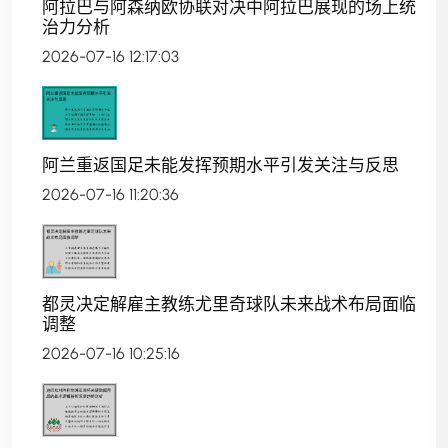
阿拉巴与阿森纳欧协联对决中阿拉巴展现的场上统
治力分析
2026-07-16 12:17:03
阿兰重返国足未能发挥预期水平引发关注与反思
2026-07-16 11:20:36
都灵决定解雇主教练尤里奇球队未来战术布局面临
调整
2026-07-16 10:25:16