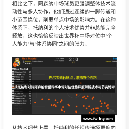
相比之下，阿森纳中场球员更强调整体技术流
动性与多人协作。他们通过连续的一脚传递和
小范围换位，削弱单点中场的影响力。在这种
体系下，托纳利的个人技术优势并非总能完全
释放，这也恰恰反映出世界杯中场对位中“个
人能力”与“体系协同”之间的张力。
从技术细节上看，托纳利的长短传选择更偏向