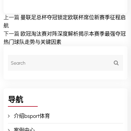
上一篇
曼联足总杯夺冠锁定欧联杯席位新赛季征程启
航
下一篇
欧冠淘汰赛对阵深度解析揭示本赛季最强夺冠
热门球队走势与关键因素
导航
介绍bsport体育
案例中心