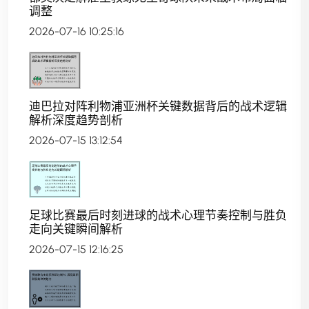
调整
2026-07-16 10:25:16
迪巴拉对阵利物浦亚洲杯关键数据背后的战术逻辑
解析深度趋势剖析
2026-07-15 13:12:54
足球比赛最后时刻进球的战术心理节奏控制与胜负
走向关键瞬间解析
2026-07-15 12:16:25