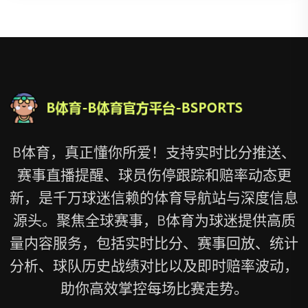
B体育，真正懂你所爱！支持实时比分推送、
赛事直播提醒、球员伤停跟踪和赔率动态更
新，是千万球迷信赖的体育导航站与深度信息
源头。聚焦全球赛事，B体育为球迷提供高质
量内容服务，包括实时比分、赛事回放、统计
分析、球队历史战绩对比以及即时赔率波动，
助你高效掌控每场比赛走势。