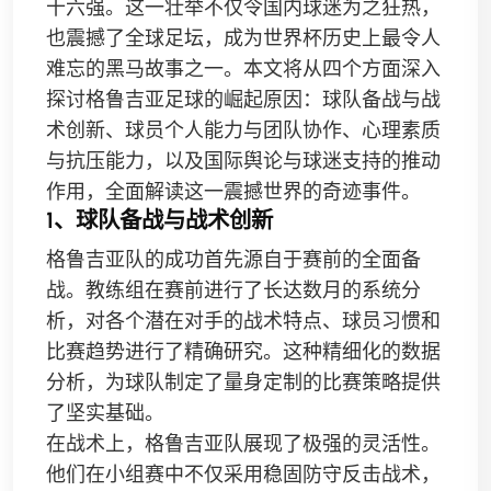
十六强。这一壮举不仅令国内球迷为之狂热，
也震撼了全球足坛，成为世界杯历史上最令人
难忘的黑马故事之一。本文将从四个方面深入
探讨格鲁吉亚足球的崛起原因：球队备战与战
术创新、球员个人能力与团队协作、心理素质
与抗压能力，以及国际舆论与球迷支持的推动
作用，全面解读这一震撼世界的奇迹事件。
1、球队备战与战术创新
格鲁吉亚队的成功首先源自于赛前的全面备
战。教练组在赛前进行了长达数月的系统分
析，对各个潜在对手的战术特点、球员习惯和
比赛趋势进行了精确研究。这种精细化的数据
分析，为球队制定了量身定制的比赛策略提供
了坚实基础。
在战术上，格鲁吉亚队展现了极强的灵活性。
他们在小组赛中不仅采用稳固防守反击战术，