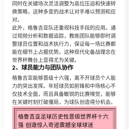
同时在关键场次灵活调整为高位压迫和快速转
换策略，这种多变的战术让对手难以预测和应
对。
此外，格鲁吉亚队还重视科技手段的应用。通
过视频分析和数据追踪，教练团队能够即时调
整球员位置和战术执行力，保证每一场比赛都
能在细节上占据优势。这种现代化备战理念在
世界杯舞台上显得尤为关键。
2、球员能力与团队协作
格鲁吉亚能够晋级十六强，离不开球员个人能
力的突出发挥。年轻球员如前锋和中场核心不
仅技术全面，而且具备敏锐的比赛嗅觉，能够
在关键时刻打破僵局，为球队创造得分机会。