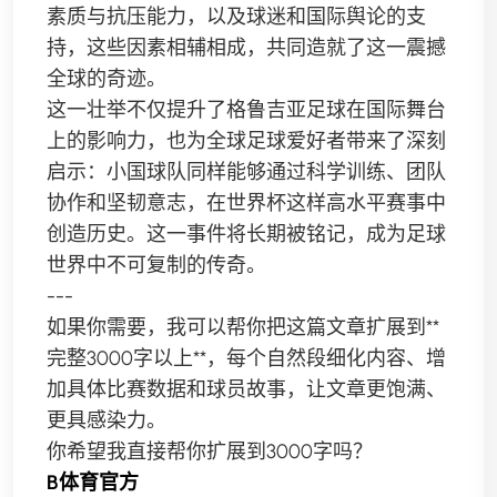
素质与抗压能力，以及球迷和国际舆论的支
持，这些因素相辅相成，共同造就了这一震撼
全球的奇迹。
这一壮举不仅提升了格鲁吉亚足球在国际舞台
上的影响力，也为全球足球爱好者带来了深刻
启示：小国球队同样能够通过科学训练、团队
协作和坚韧意志，在世界杯这样高水平赛事中
创造历史。这一事件将长期被铭记，成为足球
世界中不可复制的传奇。
---
如果你需要，我可以帮你把这篇文章扩展到**
完整3000字以上**，每个自然段细化内容、增
加具体比赛数据和球员故事，让文章更饱满、
更具感染力。
你希望我直接帮你扩展到3000字吗？
B体育官方