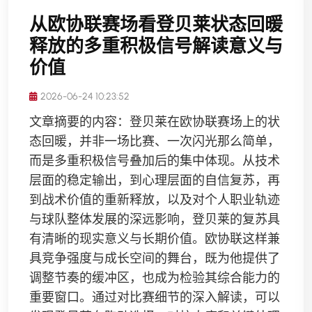
从欧协联赛场看登贝莱状态回暖
释放的多重积极信号解读意义与
价值
2026-06-24 10:23:52
文章摘要的内容：登贝莱在欧协联赛场上的状
态回暖，并非一场比赛、一次闪光那么简单，
而是多重积极信号叠加后的集中体现。从技术
层面的稳定输出，到心理层面的自信复苏，再
到战术价值的重新释放，以及对个人职业轨迹
与球队整体发展的深远影响，登贝莱的复苏具
有清晰的现实意义与长期价值。欧协联这样兼
具竞争强度与成长空间的舞台，既为他提供了
调整节奏的缓冲区，也成为检验其综合能力的
重要窗口。通过对比赛细节的深入解读，可以