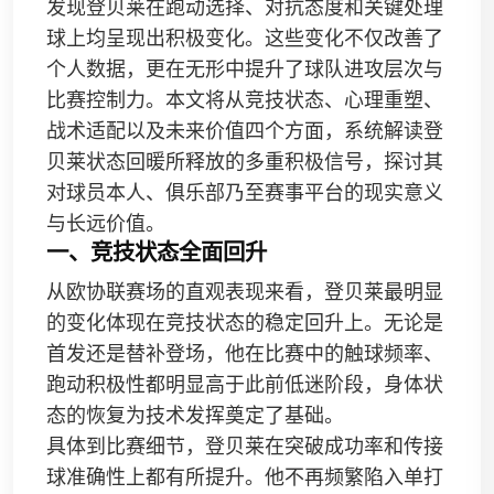
发现登贝莱在跑动选择、对抗态度和关键处理
球上均呈现出积极变化。这些变化不仅改善了
个人数据，更在无形中提升了球队进攻层次与
比赛控制力。本文将从竞技状态、心理重塑、
战术适配以及未来价值四个方面，系统解读登
贝莱状态回暖所释放的多重积极信号，探讨其
对球员本人、俱乐部乃至赛事平台的现实意义
与长远价值。
一、竞技状态全面回升
从欧协联赛场的直观表现来看，登贝莱最明显
的变化体现在竞技状态的稳定回升上。无论是
首发还是替补登场，他在比赛中的触球频率、
跑动积极性都明显高于此前低迷阶段，身体状
态的恢复为技术发挥奠定了基础。
具体到比赛细节，登贝莱在突破成功率和传接
球准确性上都有所提升。他不再频繁陷入单打