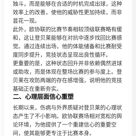
独斗，而是能够在合适的时机完成出球，这种
效率上的改善，使他的威胁性更加持续，而非
昙花一现。
此外，欧协联的比赛节奏相较顶级联赛略有缓
和，这让登贝莱能够在对抗中逐步找回比赛感
觉。通过连续出场，他的体能储备和比赛耐受
度同步提升，竞技状态呈现出良性循环。
更重要的是，这种状态回升并非依赖偶然进球
或助攻，而是体现在整场比赛的参与度上。登
贝莱在攻防两端的存在感增强，说明他的竞技
基础正在重新夯实。
二、心理层面信心重塑
长期以来，伤病与外界质疑对登贝莱的心理状
态产生了不小影响。欧协联赛场相对宽松的舆
论环境，为他提供了一个重建信心的重要空
间，使其能够更专注于比赛本身。