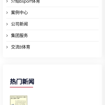
介绍bsport体育
案例中心
公司新闻
集团服务
交流B体育
热门新闻