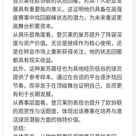
登贝莱在欧协联的状态回暖，对其个人职业发
展具有重要指向意义。这证明他仍具备在高强
度赛事中找回巅峰状态的潜力，为未来重返更
高舞台积累资本。
从俱乐部角度看，登贝莱的复苏提升了阵容深
度与资产价值。无论是继续作为核心使用，还
是在转会市场上重新获得关注，他的状态回暖
都具有现实收益。
此外，这种复苏路径也为其他经历低谷的球员
提供了参考样本。通过在合适的平台逐步找回
节奏，而非急于在顶级舞台证明自己，反而更
有利于长期发展。
从赛事层面看，登贝莱的表现也提升了欧协联
的观赏性与话题度，体现出该赛事在培养与激
活球员潜能方面的独特价值。
总结：