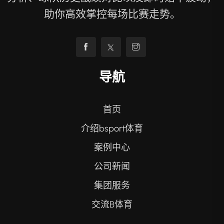
助你高效掌控每场比赛走势。
导航
首页
介绍bsport体育
案例中心
公司新闻
集团服务
交流B体育