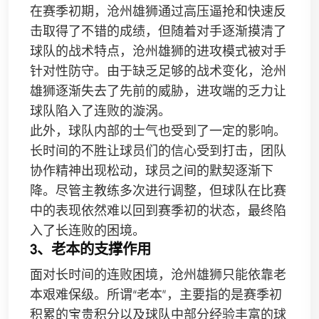
在赛季初期，沧州雄狮通过高压逼抢和快速反
击取得了不错的成绩，但随着对手逐渐摸清了
球队的战术特点，沧州雄狮的进攻模式被对手
针对性防守。由于缺乏足够的战术变化，沧州
雄狮逐渐失去了先前的威胁，进攻端的乏力让
球队陷入了连败的漩涡。
此外，球队内部的士气也受到了一定的影响。
长时间的不胜让球员们的信心受到打击，团队
协作精神出现松动，球员之间的默契逐渐下
降。尽管主教练多次进行调整，但球队在比赛
中的表现依然难以回到赛季初的状态，最终陷
入了长连败的困境。
3、老本的支撑作用
面对长时间的连败困境，沧州雄狮只能依靠老
本艰难保级。所谓“老本”，主要指的是赛季初
积累的宝贵积分以及球队中部分经验丰富的球