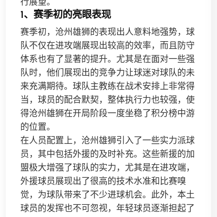
行展望。
1、赛季初的亮眼表现
赛季初，沧州雄狮的表现出人意料地强势，球
队不仅在进攻端展现出较高的效率，而且防守
体系也有了显著的提升。尤其是在面对一些强
队时，他们展现出的竞争力让球迷对球队的未
来充满期待。球队主教练在战术安排上非常得
当，球员的配合默契，整体执行力也较强，使
得沧州雄狮在开局阶段一度坐稳了积分榜中游
的位置。
在人员配置上，沧州雄狮引入了一些实力派球
员，其中包括外援的及时补充。这些新援的加
盟极大增强了球队的实力，尤其是在进攻端，
外援球员展现出了很高的技术水准和比赛嗅
觉，为球队带来了不少进球机会。此外，本土
球员的发挥也不可忽视，年轻球员逐渐担起了