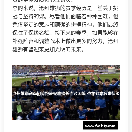
员的整体素质和心理素质。
总的来说，沧州雄狮的赛季经历是一堂关于挑
战与坚持的课。尽管他们面临着种种困难，但
凭借坚定的意志和顽强的拼搏精神，他们最终
保住了保级名额。接下来的赛季，如果能够在
补强阵容和调整战术上做出更多的努力，沧州
雄狮有望迎来更加光明的未来。