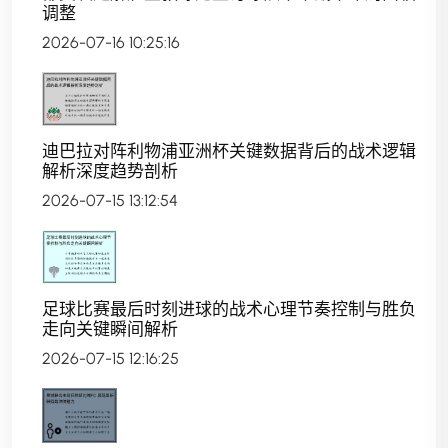
调整
2026-07-16 10:25:16
迪巴拉对阵利物浦亚洲杯关键数据背后的战术逻辑
解析深度趋势剖析
2026-07-15 13:12:54
足球比赛最后时刻进球的战术心理节奏控制与胜负
走向关键瞬间解析
2026-07-15 12:16:25