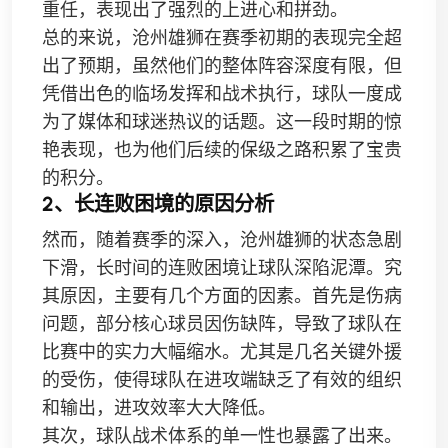
重任，表现出了强烈的上进心和拼劲。
总的来说，沧州雄狮在赛季初期的表现完全超
出了预期，虽然他们的整体阵容深度有限，但
凭借出色的临场发挥和战术执行，球队一度成
为了媒体和球迷热议的话题。这一段时期的惊
艳表现，也为他们后续的保级之路积累了宝贵
的积分。
2、长连败困境的原因分析
然而，随着赛季的深入，沧州雄狮的状态急剧
下滑，长时间的连败困境让球队深陷泥潭。究
其原因，主要有几个方面的因素。首先是伤病
问题，部分核心球员因伤缺阵，导致了球队在
比赛中的实力大幅缩水。尤其是几名关键外援
的受伤，使得球队在进攻端缺乏了有效的组织
和输出，进攻效率大大降低。
其次，球队战术体系的单一性也暴露了出来。