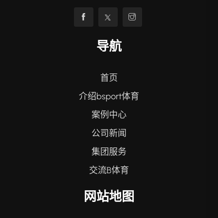
导航
首页
介绍bsport体育
案例中心
公司新闻
集团服务
交流B体育
网站地图