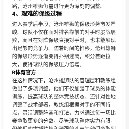
路，沧州雄狮仍需进行更为深刻的调整。
4、艰难的保级过程
进入赛季后半段，沧州雄狮的保级形势愈发严
峻。球队不仅在面对排名靠前的对手时屡战屡
败，而且在对阵保级直接对手时，也未能展现
出足够的竞争力。随着时间的推移，沧州雄狮
的保级形势逐渐变得扑朔迷离，积分差距拉
大，使得球队的保级压力倍增。
B体育官方
在这种情况下，沧州雄狮队的管理层和教练组
做出了多项调整。他们不仅加强了球员的体能
训练，提高球队的整体竞技状态，还针对性地
调整了战术部署。教练组根据对手的不同特
点，灵活调整阵容和打法，力求通过每一场比
赛争取更多的分数。尽管球队整体实力有限，