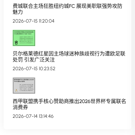
费城联合主场狂胜纽约城FC 展现美职联强势攻防
魅力
2026-07-15 11:20:04
贝尔格莱德红星因主场球迷种族歧视行为遭欧足联
处罚 引发广泛关注
2026-07-15 10:23:52
西甲联盟携手核心赞助商推出2026世界杯专属联名
消费券
2026-07-14 13:14:46