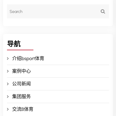
导航
介绍bsport体育
案例中心
公司新闻
集团服务
交流B体育