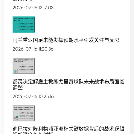
2026-07-16 12:17:03
阿兰重返国足未能发挥预期水平引发关注与反思
2026-07-16 11:20:36
都灵决定解雇主教练尤里奇球队未来战术布局面临
调整
2026-07-16 10:25:16
迪巴拉对阵利物浦亚洲杯关键数据背后的战术逻辑