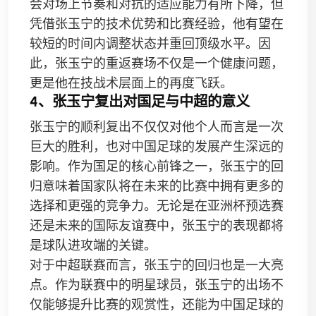
会对场上节奏和对抗的适应能力有所下降，但
凭借张玉宁的技术优势和比赛经验，他有望在
较短的时间内调整状态并重回顶级水平。因
此，张玉宁的重返赛场不仅是一个健康问题，
更是他在技战术层面上的再度飞跃。
4、张玉宁复出对国足与中超的意义
张玉宁的顺利复出不仅仅对他个人而言是一次
巨大的胜利，也对中国足球的发展产生深远的
影响。作为国足的核心前锋之一，张玉宁的回
归意味着国家队将在未来的比赛中拥有更多的
选择和更强的竞争力。无论是在亚洲杯预选赛
还是未来的国际友谊赛中，张玉宁的表现都将
是球队进攻端的关键。
对于中超联赛而言，张玉宁的回归也是一大亮
点。作为联赛中的明星球员，张玉宁的出场不
仅能够提升比赛的观赏性，还能为中国足球的