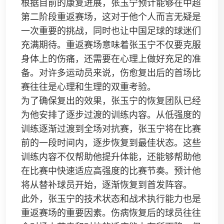
根据目前的康复进展，张玉宁预计能够在中超
第二阶段重返赛场，这对于他个人而言无疑是
一次重要的挑战，同时也让中国足球的球迷们
充满期待。重返赛场意味着张玉宁不仅要克服
身体上的伤痛，还需要在心理上做好充足的准
备。对许多运动员来说，伤愈复出后的首场比
赛往往是心理和生理的双重考验。
为了确保复出的效果，张玉宁的恢复团队已经
为他安排了逐步过渡的训练内容。从低强度的
训练逐渐过渡到全场对抗赛，张玉宁将在比赛
前的一段时间内，逐步恢复到最佳状态。这些
训练内容不仅帮助他提升体能，还能够帮助他
在比赛中快速适应高强度的比赛节奏。预计他
将从替补球员开始，逐渐恢复到首发阵容。
此外，张玉宁的技术状态和战术执行能力也是
重返赛场的重要因素。伤病恢复后的球员往往