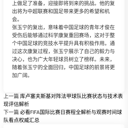
上做足了准备，迎接即将到来的挑战。他的复
出将为中超联赛和国足带来更多的希望和机
会。
张玉宁的复出，意味着中国足球的青年才俊在
受伤后能够通过科学康复重回赛场，这对于整
个中国足球的竞技水平提升具有积极作用。通
过这次康复过程，张玉宁展示了自己的毅力与
决心，也为广大年轻球员树立了榜样。未来，
随着张玉宁的全面回归，中国足球的前景将更
加广阔。
上一篇
库卢塞夫斯基对阵法甲球队比赛状态与技术表
现评估解析
下一篇
必看FIFA国际比赛日赛程全解析与观赛时间球
队看点权威汇总