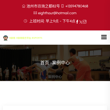
池州市岂询之都82号
+13594780468
eighthour@hotmail.com
上班时间: 早上9点 - 下午4点
首页
-
案例中心