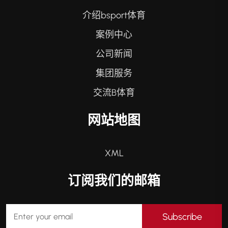
介绍bsport体育
案例中心
公司新闻
集团服务
交流B体育
网站地图
XML
订阅我们的邮箱
Subscribe