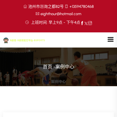
池州市岂询之都82号
+13594780468
eighthour@hotmail.com
上班时间: 早上9点 - 下午4点
首页
-
案例中心