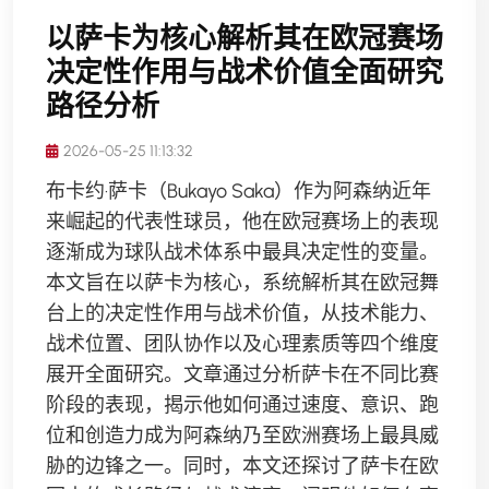
以萨卡为核心解析其在欧冠赛场
决定性作用与战术价值全面研究
路径分析
2026-05-25 11:13:32
布卡约·萨卡（Bukayo Saka）作为阿森纳近年
来崛起的代表性球员，他在欧冠赛场上的表现
逐渐成为球队战术体系中最具决定性的变量。
本文旨在以萨卡为核心，系统解析其在欧冠舞
台上的决定性作用与战术价值，从技术能力、
战术位置、团队协作以及心理素质等四个维度
展开全面研究。文章通过分析萨卡在不同比赛
阶段的表现，揭示他如何通过速度、意识、跑
位和创造力成为阿森纳乃至欧洲赛场上最具威
胁的边锋之一。同时，本文还探讨了萨卡在欧