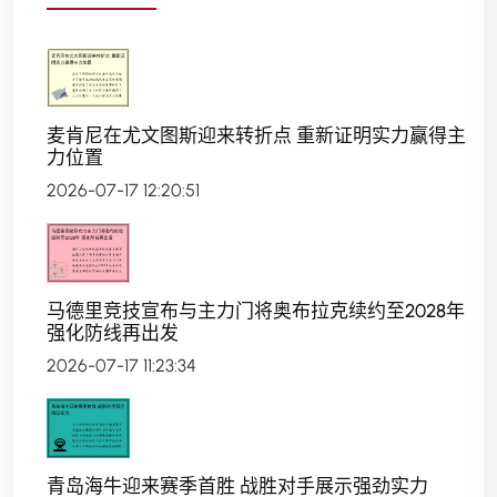
麦肯尼在尤文图斯迎来转折点 重新证明实力赢得主
力位置
2026-07-17 12:20:51
马德里竞技宣布与主力门将奥布拉克续约至2028年
强化防线再出发
2026-07-17 11:23:34
青岛海牛迎来赛季首胜 战胜对手展示强劲实力