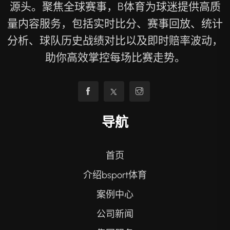
源头。聚焦全球赛事，B体育为球迷提供高质
量内容服务，包括实时比分、赛事回放、统计
分析、球队历史战绩对比以及即时赔率波动，
助你高效掌控每场比赛走势。
导航
首页
介绍bsport体育
案例中心
公司新闻