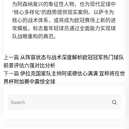
为阿森纳复兴的象征性人物，也为现代足球中
“核心多样化”的趋势提供现实案例。以萨卡为
核心的战术体系，或将成为欧冠赛场上新的进
攻模板，标志着年轻球员通过全面能力实现球
队战略重构的典范。
上一篇
从阵容状态与战术深度解析欧冠冠军热门球队
前景评估六强对比分析
下一篇
伊拉克国家队主帅阿诺德信心满满 宣称将在世
界杯附加赛中震惊全球