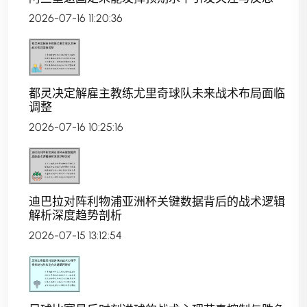
2026-07-16 11:20:36
都灵决定解雇主教练尤里奇球队未来战术布局面临
调整
2026-07-16 10:25:16
迪巴拉对阵利物浦亚洲杯关键数据背后的战术逻辑
解析深度趋势剖析
2026-07-15 13:12:54