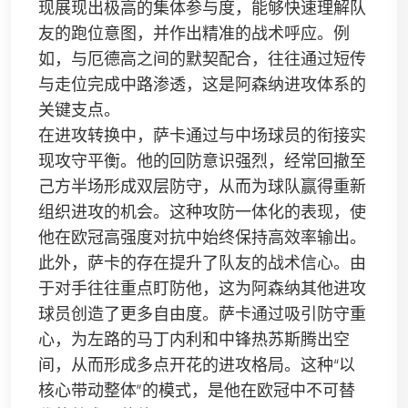
现展现出极高的集体参与度，能够快速理解队
友的跑位意图，并作出精准的战术呼应。例
如，与厄德高之间的默契配合，往往通过短传
与走位完成中路渗透，这是阿森纳进攻体系的
关键支点。
在进攻转换中，萨卡通过与中场球员的衔接实
现攻守平衡。他的回防意识强烈，经常回撤至
己方半场形成双层防守，从而为球队赢得重新
组织进攻的机会。这种攻防一体化的表现，使
他在欧冠高强度对抗中始终保持高效率输出。
此外，萨卡的存在提升了队友的战术信心。由
于对手往往重点盯防他，这为阿森纳其他进攻
球员创造了更多自由度。萨卡通过吸引防守重
心，为左路的马丁内利和中锋热苏斯腾出空
间，从而形成多点开花的进攻格局。这种“以
核心带动整体”的模式，是他在欧冠中不可替