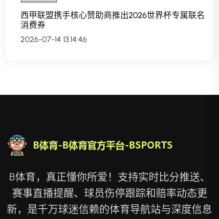
西甲联盟携手核心赞助商推出2026世界杯专属联名
消费券
2026-07-14 13:14:46
B体育，真正懂你所爱！支持实时比分推送、
赛事直播提醒、球员伤停跟踪和赔率动态更
新，是千万球迷信赖的体育导航站与深度信息