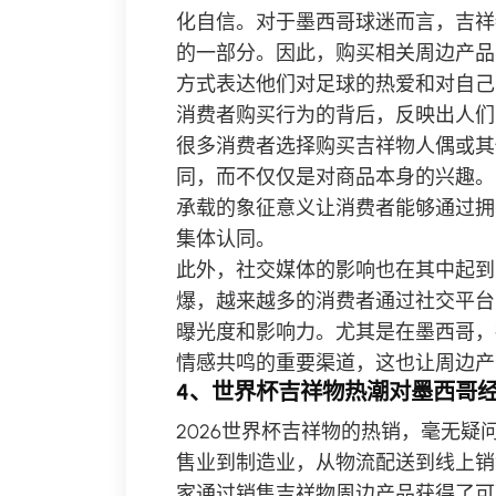
化自信。对于墨西哥球迷而言，吉祥
的一部分。因此，购买相关周边产品
方式表达他们对足球的热爱和对自己
消费者购买行为的背后，反映出人们
很多消费者选择购买吉祥物人偶或其
同，而不仅仅是对商品本身的兴趣。
承载的象征意义让消费者能够通过拥
集体认同。
此外，社交媒体的影响也在其中起到
爆，越来越多的消费者通过社交平台
曝光度和影响力。尤其是在墨西哥，
情感共鸣的重要渠道，这也让周边产
4、世界杯吉祥物热潮对墨西哥
2026世界杯吉祥物的热销，毫无
售业到制造业，从物流配送到线上销
家通过销售吉祥物周边产品获得了可