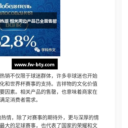
热销不仅限于球迷群体，许多非球迷也开始
化和世界杯赛事的支持。吉祥物的文化价值
要因素。相关产品的售罄，也意味着商家在
满足消费者需求。
物的热情，除了对赛事的期待外，更与深厚的情
最大的足球赛事，也代表了国家的荣耀和文