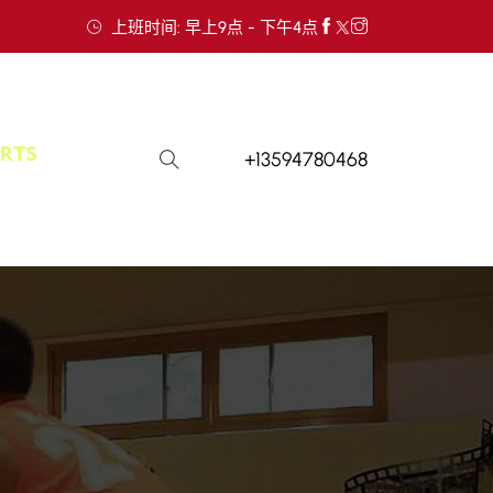
上班时间: 早上9点 - 下午4点
+13594780468