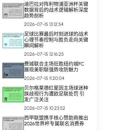
迪巴拉对阵利物浦亚洲杯关键
数据背后的战术逻辑解析深度
趋势剖析
2026-07-15 13:12:54
足球比赛最后时刻进球的战术
心理节奏控制与胜负走向关键
瞬间解析
2026-07-15 12:16:25
费城联合主场狂胜纽约城FC
展现美职联强势攻防魅力
2026-07-15 11:20:04
贝尔格莱德红星因主场球迷种
族歧视行为遭欧足联处罚 引
发广泛关注
2026-07-15 10:23:52
西甲联盟携手核心赞助商推出
2026世界杯专属联名消费券