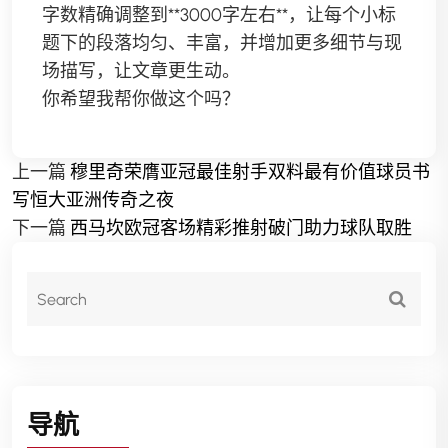
字数精确调整到**3000字左右**，让每个小标
题下的段落均匀、丰富，并增加更多细节与现
场描写，让文章更生动。
你希望我帮你做这个吗？
上一篇
穆里奇荣膺亚冠最佳射手双料最有价值球员书
写恒大亚洲传奇之夜
下一篇
西马坎欧冠客场精彩推射破门助力球队取胜
导航