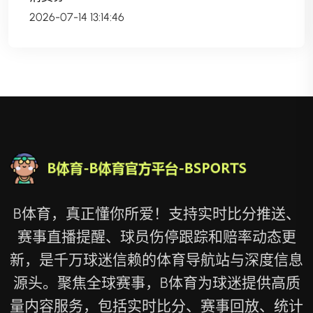
2026-07-14 13:14:46
B体育，真正懂你所爱！支持实时比分推送、
赛事直播提醒、球员伤停跟踪和赔率动态更
新，是千万球迷信赖的体育导航站与深度信息
源头。聚焦全球赛事，B体育为球迷提供高质
量内容服务，包括实时比分、赛事回放、统计