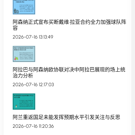
阿森纳正式宣布买断戴维·拉亚合约全力加强球队阵
容
2026-07-16 13:13:49
阿拉巴与阿森纳欧协联对决中阿拉巴展现的场上统
治力分析
2026-07-16 12:17:03
阿兰重返国足未能发挥预期水平引发关注与反思
2026-07-16 11:20:36