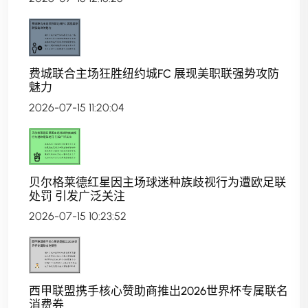
费城联合主场狂胜纽约城FC 展现美职联强势攻防
魅力
2026-07-15 11:20:04
贝尔格莱德红星因主场球迷种族歧视行为遭欧足联
处罚 引发广泛关注
2026-07-15 10:23:52
西甲联盟携手核心赞助商推出2026世界杯专属联名
消费券