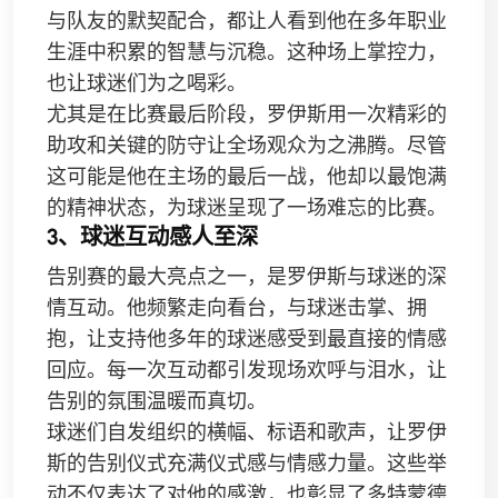
与队友的默契配合，都让人看到他在多年职业
生涯中积累的智慧与沉稳。这种场上掌控力，
也让球迷们为之喝彩。
尤其是在比赛最后阶段，罗伊斯用一次精彩的
助攻和关键的防守让全场观众为之沸腾。尽管
这可能是他在主场的最后一战，他却以最饱满
的精神状态，为球迷呈现了一场难忘的比赛。
3、球迷互动感人至深
告别赛的最大亮点之一，是罗伊斯与球迷的深
情互动。他频繁走向看台，与球迷击掌、拥
抱，让支持他多年的球迷感受到最直接的情感
回应。每一次互动都引发现场欢呼与泪水，让
告别的氛围温暖而真切。
球迷们自发组织的横幅、标语和歌声，让罗伊
斯的告别仪式充满仪式感与情感力量。这些举
动不仅表达了对他的感激，也彰显了多特蒙德