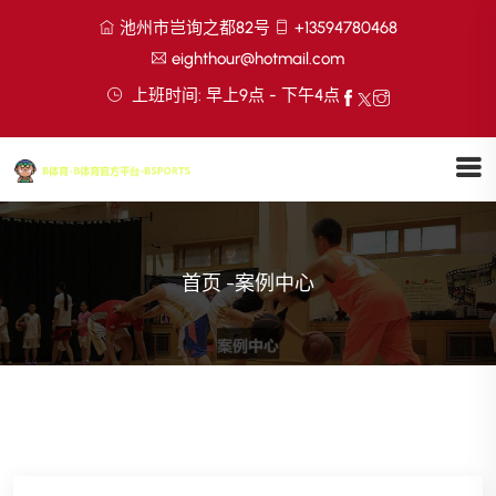
池州市岂询之都82号
+13594780468
eighthour@hotmail.com
上班时间: 早上9点 - 下午4点
首页
-
案例中心