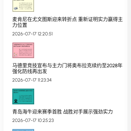
麦肯尼在尤文图斯迎来转折点 重新证明实力赢得主
力位置
2026-07-17 12:20:51
马德里竞技宣布与主力门将奥布拉克续约至2028年
强化防线再出发
2026-07-17 11:23:34
青岛海牛迎来赛季首胜 战胜对手展示强劲实力
2026-07-17 10:25:23