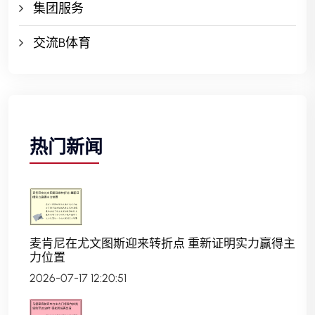
集团服务
交流B体育
热门新闻
麦肯尼在尤文图斯迎来转折点 重新证明实力赢得主
力位置
2026-07-17 12:20:51