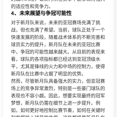
的适应性和竞争力。
4、未来展望与争冠可能性
对于新月队来说，未来的亚冠赛场充满了挑
战，但也充满了希望。当前，球队正处于一个
快速发展的阶段，随着战术体系的不断完善和
球员实力的提升，新月队在未来的亚冠比赛
中，争冠的可能性越来越大。从目前的表现来
看，球队的各项指标都已经达到亚冠顶级水
平，尤其是锋线的火力和中场的控制力，使得
新月队在比赛中占据了明显的优势。
然而，尽管新月队具备强大的实力，但亚冠赛
场上的竞争异常激烈，特别是一些豪门球队的
表现也不容小觑。因此，想要实现最终的冠军
梦想，新月队仍需在细节上进一步提升。例
如，如何更好地控制比赛节奏，如何在关键时