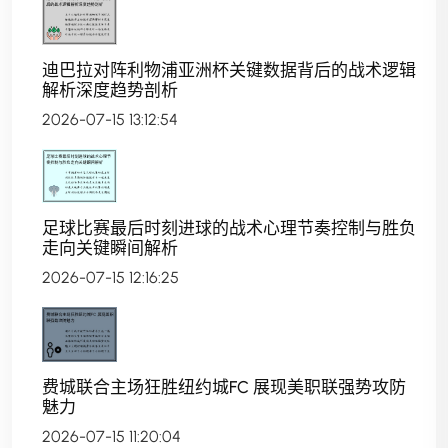
迪巴拉对阵利物浦亚洲杯关键数据背后的战术逻辑
解析深度趋势剖析
2026-07-15 13:12:54
足球比赛最后时刻进球的战术心理节奏控制与胜负
走向关键瞬间解析
2026-07-15 12:16:25
费城联合主场狂胜纽约城FC 展现美职联强势攻防
魅力
2026-07-15 11:20:04