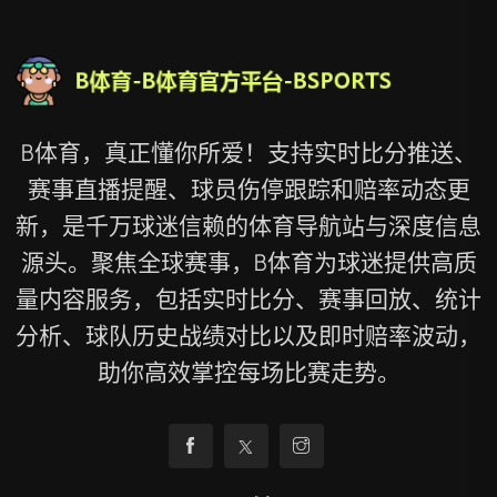
B体育，真正懂你所爱！支持实时比分推送、
赛事直播提醒、球员伤停跟踪和赔率动态更
新，是千万球迷信赖的体育导航站与深度信息
源头。聚焦全球赛事，B体育为球迷提供高质
量内容服务，包括实时比分、赛事回放、统计
分析、球队历史战绩对比以及即时赔率波动，
助你高效掌控每场比赛走势。