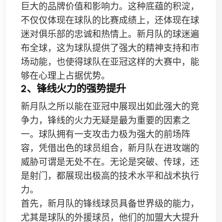
巨大的品牌价值和影响力。这种底蕴的积淀，
不仅仅体现在球队的比赛成绩上，还体现在球
迷对俱乐部的忠诚和热情上。新月队的球迷遍
布全球，这为球队提供了强大的精神支持和市
场动能，也使得球队在亚冠这样的大赛中，能
够在心理上占据优势。
2、锋线火力的强势提升
新月队之所以能在亚冠中展现出如此强大的竞
争力，锋线的火力无疑是最为重要的因素之
一。球队拥有一支攻击力极为强大的前场阵
容，凭借出色的球员组合，新月队在进攻端的
威胁可谓是无处不在。无论是突破、传球，还
是射门，都展现出极高的技术水平和战术执行
力。
首先，新月队的锋线球员具备世界级的能力，
尤其是球队的外援球员，他们的加盟大大提升