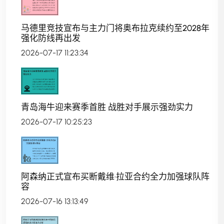
马德里竞技宣布与主力门将奥布拉克续约至2028年
强化防线再出发
2026-07-17 11:23:34
青岛海牛迎来赛季首胜 战胜对手展示强劲实力
2026-07-17 10:25:23
阿森纳正式宣布买断戴维·拉亚合约全力加强球队阵
容
2026-07-16 13:13:49