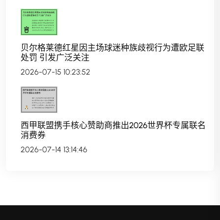
贝尔格莱德红星因主场球迷种族歧视行为遭欧足联
处罚 引发广泛关注
2026-07-15 10:23:52
西甲联盟携手核心赞助商推出2026世界杯专属联名
消费券
2026-07-14 13:14:46