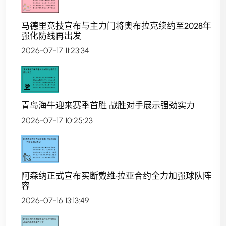
马德里竞技宣布与主力门将奥布拉克续约至2028年
强化防线再出发
2026-07-17 11:23:34
青岛海牛迎来赛季首胜 战胜对手展示强劲实力
2026-07-17 10:25:23
阿森纳正式宣布买断戴维·拉亚合约全力加强球队阵
容
2026-07-16 13:13:49