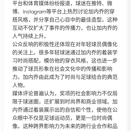
平台和体育媒体纷纷报道，球迷在推特、微
博、Instagram等平台上热烈讨论加内乔的穿
搭风格，并分享自己心目中的最佳造型。这种
互动不仅扩大了事件的传播力，也让加内乔的
人气持续上升。
公众反响的积极性还体现在对年轻球员偶像化
的关注上。很多年轻球迷通过加内乔的着装学
习时尚搭配，模仿他的穿衣风格，这也进一步
推动了球员形象在社会文化中的传播和影响
力。加内乔由此成为了时尚与足球结合的典范
人物。
媒体评论普遍认为，奖项的社会影响力不仅局
限于球迷圈，还扩展到时尚界和商业领域。加
内乔通过着装展示出的自信和个性，使他在公
众眼中不仅是足球运动员，更是一位时尚偶
像。这种跨界影响力为未来的跨行业合作和品