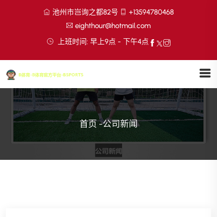
池州市岂询之都82号
+13594780468
eighthour@hotmail.com
上班时间: 早上9点 - 下午4点
首页
-
公司新闻