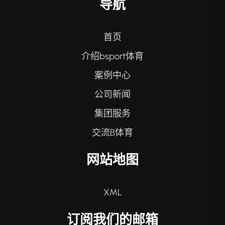
导航
首页
介绍bsport体育
案例中心
公司新闻
集团服务
交流B体育
网站地图
XML
订阅我们的邮箱