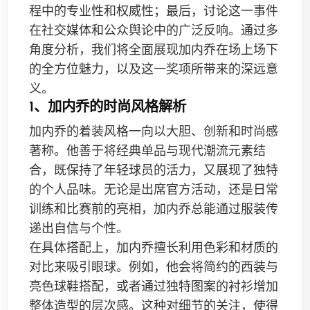
程中的专业性和权威性；最后，讨论这一事件
在社交媒体和公众舆论中的广泛反响。通过多
角度分析，我们将全面展现加内乔在场上场下
的全方位魅力，以及这一奖项所带来的深远意
义。
1、加内乔的时尚风格解析
加内乔的着装风格一向以大胆、创新和时尚感
著称。他善于将经典单品与现代潮流元素结
合，既保持了年轻球员的活力，又展现了独特
的个人品味。无论是出席官方活动，还是日常
训练和比赛前的亮相，加内乔总能通过服装传
递出自信与个性。
在具体搭配上，加内乔擅长利用色彩和材质的
对比来吸引眼球。例如，他会将简约的西装与
亮色球鞋搭配，或者通过独特图案的衬衫增加
整体造型的层次感。这种对细节的关注，使得