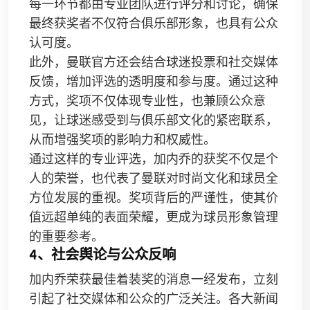
每一环节都由专业团队进行评分和讨论，确保
最终获奖者不仅符合俱乐部形象，也具有公众
认可度。
此外，曼联官方还会结合球迷投票和社交媒体
反馈，增加评选的透明度和参与度。通过这种
方式，奖项不仅体现专业性，也兼顾公众意
见，让球迷感受到与俱乐部文化的紧密联系，
从而增强奖项的影响力和权威性。
通过这样的专业评选，加内乔的获奖不仅是个
人的荣誉，也代表了曼联对时尚文化和球员全
方位发展的重视。奖项背后的严谨性，使其价
值远超单纯的表面荣耀，更成为球员形象管理
的重要参考。
4、社会舆论与公众反响
加内乔荣获最佳着装奖的消息一经发布，立刻
引起了社交媒体和公众的广泛关注。各大新闻