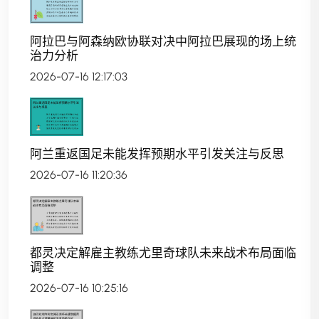
阿拉巴与阿森纳欧协联对决中阿拉巴展现的场上统
治力分析
2026-07-16 12:17:03
阿兰重返国足未能发挥预期水平引发关注与反思
2026-07-16 11:20:36
都灵决定解雇主教练尤里奇球队未来战术布局面临
调整
2026-07-16 10:25:16