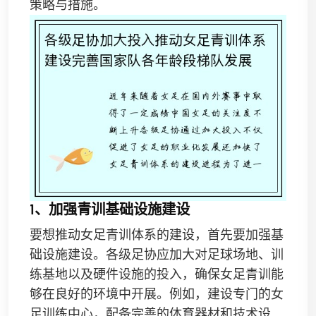
策略与措施。
1、加强青训基础设施建设
要想推动女足青训体系的建设，首先要加强基
础设施建设。各级足协应加大对足球场地、训
练基地以及硬件设施的投入，确保女足青训能
够在良好的环境中开展。例如，建设专门的女
足训练中心，配备完善的体育器材和技术设