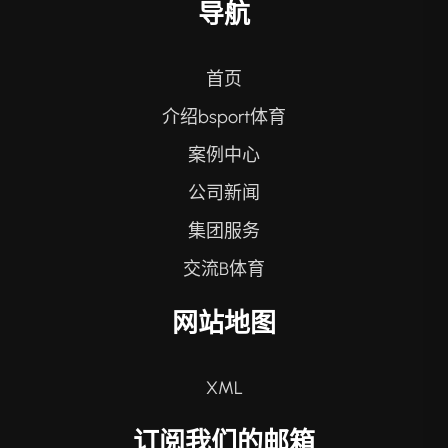
导航
首页
介绍bsport体育
案例中心
公司新闻
集团服务
交流B体育
网站地图
XML
订阅我们的邮箱