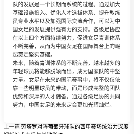
队的发展是一个长期而系统的过程。通过加大
基础设施投入、优化人才选拔体系、提升教练
员专业水平以及加强国际交流合作，可以为中
国女足的发展提供强有力的支持。各级足协应
在以上四个方面持续努力，促进女足青训体系
不断完善，从而为中国女足在国际舞台上的崛
起奠定坚实基础。
未来，随着青训体系的不断完善，越来越多的
年轻球员将能够脱颖而出，成为国家队的中坚
力量。女足在未来的国际赛事中，将不仅仅依
靠一些明星球员的带动，而是形成完整的团队
优势和深厚的人才储备。通过各级足协的共同
努力，中国女足的未来定会更加光辉灿烂。
上一篇
劳塔罗对阵葡萄牙球队的西甲赛场统治力深度