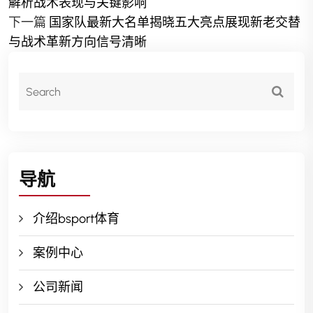
解析战术表现与关键影响
下一篇
国家队最新大名单揭晓五大亮点展现新老交替
与战术革新方向信号清晰
导航
介绍bsport体育
案例中心
公司新闻