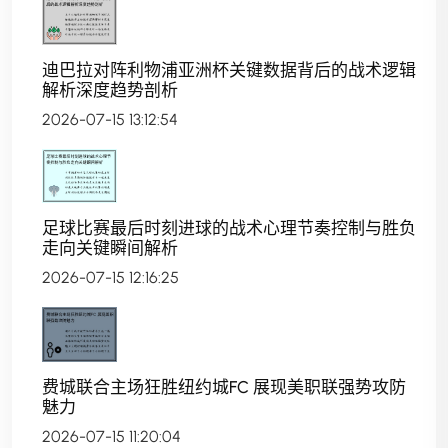
迪巴拉对阵利物浦亚洲杯关键数据背后的战术逻辑
解析深度趋势剖析
2026-07-15 13:12:54
足球比赛最后时刻进球的战术心理节奏控制与胜负
走向关键瞬间解析
2026-07-15 12:16:25
费城联合主场狂胜纽约城FC 展现美职联强势攻防
魅力
2026-07-15 11:20:04