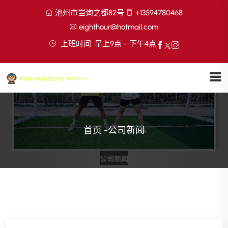
池州市岂询之都82号
+13594780468
eighthour@hotmail.com
上班时间: 早上9点 - 下午4点
首页
-
公司新闻