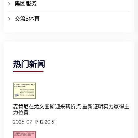
集团服务
交流B体育
热门新闻
麦肯尼在尤文图斯迎来转折点 重新证明实力赢得主
力位置
2026-07-17 12:20:51