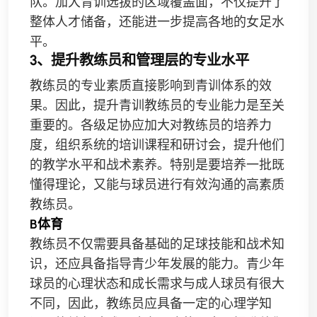
队。加大青训选拔的区域覆盖面，不仅提升了
整体人才储备，还能进一步提高各地的女足水
平。
3、提升教练员和管理层的专业水平
教练员的专业素质直接影响到青训体系的效
果。因此，提升青训教练员的专业能力是至关
重要的。各级足协应加大对教练员的培养力
度，组织系统的培训课程和研讨会，提升他们
的教学水平和战术素养。特别是要培养一批既
懂得理论，又能与球员进行有效沟通的高素质
教练员。
B体育
教练员不仅需要具备基础的足球技能和战术知
识，还应具备指导青少年发展的能力。青少年
球员的心理状态和成长需求与成人球员有很大
不同，因此，教练员应具备一定的心理学知