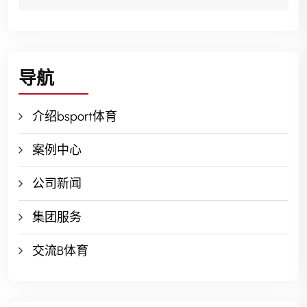
导航
介绍bsport体育
案例中心
公司新闻
集团服务
交流B体育