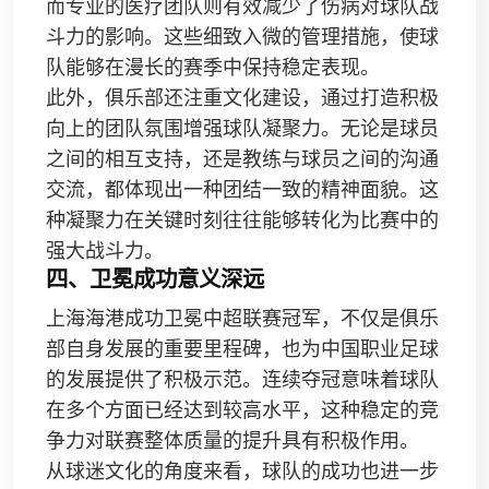
而专业的医疗团队则有效减少了伤病对球队战
斗力的影响。这些细致入微的管理措施，使球
队能够在漫长的赛季中保持稳定表现。
此外，俱乐部还注重文化建设，通过打造积极
向上的团队氛围增强球队凝聚力。无论是球员
之间的相互支持，还是教练与球员之间的沟通
交流，都体现出一种团结一致的精神面貌。这
种凝聚力在关键时刻往往能够转化为比赛中的
强大战斗力。
四、卫冕成功意义深远
上海海港成功卫冕中超联赛冠军，不仅是俱乐
部自身发展的重要里程碑，也为中国职业足球
的发展提供了积极示范。连续夺冠意味着球队
在多个方面已经达到较高水平，这种稳定的竞
争力对联赛整体质量的提升具有积极作用。
从球迷文化的角度来看，球队的成功也进一步