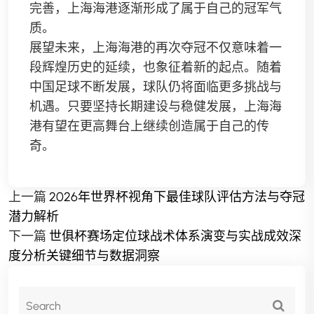
完善，上海海港逐渐形成了属于自己的冠军气
质。
展望未来，上海海港的再次夺冠不仅意味着一
段辉煌历史的延续，也象征着新的起点。随着
中国足球不断发展，球队仍将面临更多挑战与
机遇。只要坚持长期建设与稳健发展，上海海
港有望在更高舞台上继续创造属于自己的传
奇。
上一篇
2026年世界杯视角下最佳球队评估方法与夺冠
潜力解析
下一篇
世俱杯赛场定位球战术体系演变与实战成效深
度分析关键细节与数据洞察