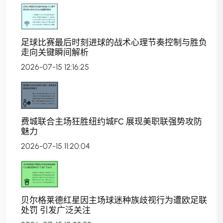
足球比赛最后时刻进球的战术心理节奏控制与胜负
走向关键瞬间解析
2026-07-15 12:16:25
费城联合主场狂胜纽约城FC 展现美职联强势攻防
魅力
2026-07-15 11:20:04
贝尔格莱德红星因主场球迷种族歧视行为遭欧足联
处罚 引发广泛关注