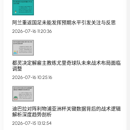
阿兰重返国足未能发挥预期水平引发关注与反思
2026-07-16 11:20:36
都灵决定解雇主教练尤里奇球队未来战术布局面临
调整
2026-07-16 10:25:16
迪巴拉对阵利物浦亚洲杯关键数据背后的战术逻辑
解析深度趋势剖析
2026-07-15 13:12:54