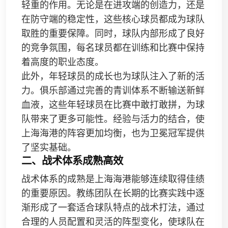
轻重的作用。无论是在进攻端的创造力，还是
在防守端的稳定性，这些核心球员都成为球队
取胜的重要保障。同时，球队内部形成了良好
的竞争氛围，每名球员都在训练和比赛中保持
着高度的职业态度。
此外，年轻球员的成长也为球队注入了新的活
力。俱乐部通过完善的青训体系不断输送新鲜
血液，这些年轻球员在比赛中敢打敢拼，为球
队带来了更多可能性。经验与活力的结合，使
上海海港的阵容更加均衡，也为卫冕冠军提供
了坚实基础。
二、战术体系成熟高效
战术体系的成熟是上海海港能够连续取得佳绩
的重要原因。教练团队在长期的比赛实践中逐
渐形成了一套适合球队特点的战术打法，通过
合理的人员配置和灵活的阵型变化，使球队在