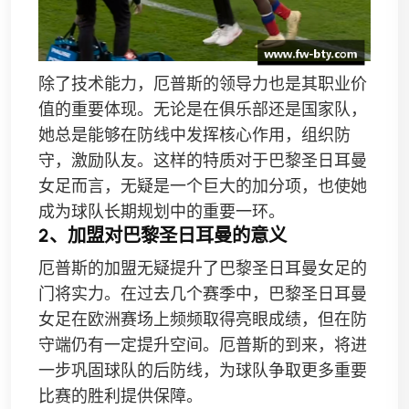
除了技术能力，厄普斯的领导力也是其职业价
值的重要体现。无论是在俱乐部还是国家队，
她总是能够在防线中发挥核心作用，组织防
守，激励队友。这样的特质对于巴黎圣日耳曼
女足而言，无疑是一个巨大的加分项，也使她
成为球队长期规划中的重要一环。
2、加盟对巴黎圣日耳曼的意义
厄普斯的加盟无疑提升了巴黎圣日耳曼女足的
门将实力。在过去几个赛季中，巴黎圣日耳曼
女足在欧洲赛场上频频取得亮眼成绩，但在防
守端仍有一定提升空间。厄普斯的到来，将进
一步巩固球队的后防线，为球队争取更多重要
比赛的胜利提供保障。