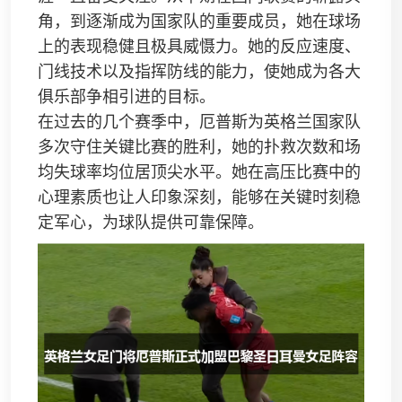
角，到逐渐成为国家队的重要成员，她在球场
上的表现稳健且极具威慑力。她的反应速度、
门线技术以及指挥防线的能力，使她成为各大
俱乐部争相引进的目标。
在过去的几个赛季中，厄普斯为英格兰国家队
多次守住关键比赛的胜利，她的扑救次数和场
均失球率均位居顶尖水平。她在高压比赛中的
心理素质也让人印象深刻，能够在关键时刻稳
定军心，为球队提供可靠保障。