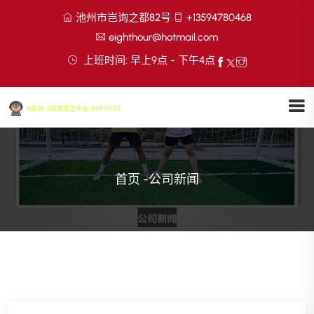
池州市岂询之都82号
+13594780468
eighthour@hotmail.com
上班时间: 早上9点 - 下午4点
首页
-
公司新闻