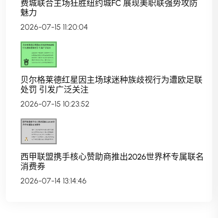
费城联合主场狂胜纽约城FC 展现美职联强势攻防
魅力
2026-07-15 11:20:04
贝尔格莱德红星因主场球迷种族歧视行为遭欧足联
处罚 引发广泛关注
2026-07-15 10:23:52
西甲联盟携手核心赞助商推出2026世界杯专属联名
消费券
2026-07-14 13:14:46