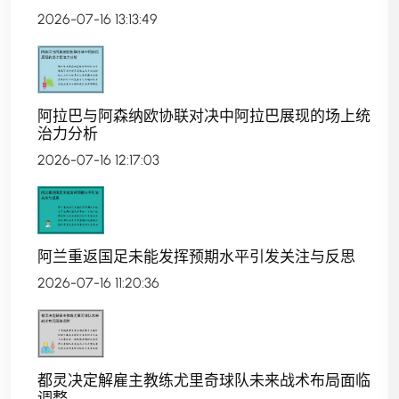
2026-07-16 13:13:49
阿拉巴与阿森纳欧协联对决中阿拉巴展现的场上统
治力分析
2026-07-16 12:17:03
阿兰重返国足未能发挥预期水平引发关注与反思
2026-07-16 11:20:36
都灵决定解雇主教练尤里奇球队未来战术布局面临
调整