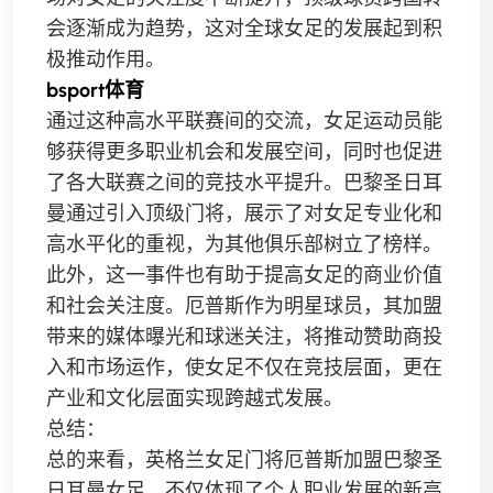
会逐渐成为趋势，这对全球女足的发展起到积
极推动作用。
bsport体育
通过这种高水平联赛间的交流，女足运动员能
够获得更多职业机会和发展空间，同时也促进
了各大联赛之间的竞技水平提升。巴黎圣日耳
曼通过引入顶级门将，展示了对女足专业化和
高水平化的重视，为其他俱乐部树立了榜样。
此外，这一事件也有助于提高女足的商业价值
和社会关注度。厄普斯作为明星球员，其加盟
带来的媒体曝光和球迷关注，将推动赞助商投
入和市场运作，使女足不仅在竞技层面，更在
产业和文化层面实现跨越式发展。
总结：
总的来看，英格兰女足门将厄普斯加盟巴黎圣
日耳曼女足，不仅体现了个人职业发展的新高