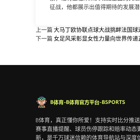
征战，他都展示出值得期待的发展潜
上一篇
大马丁欧协联点球大战挑衅法国球
下一篇
女足风采彰显女性力量向世界传递
B体育，真正懂你所爱！支持实时比分推
赛事直播提醒、球员伤停跟踪和赔率动态
新，是千万球迷信赖的体育导航站与深度