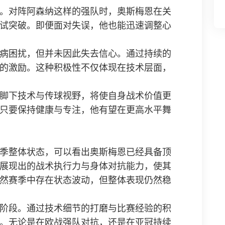
。对阵阿森纳这样的强队时，奥斯梅恩在关
试突破。即便面对失误，他也能迅速调整心
病困扰，但并未因此失去信心。通过持续的
的激励。这种积极性不仅体现在技术层面，
脚下技术与传球视野，将使自身战术价值更
只要保持健康与专注，他有望在更高水平舞
季整体状态，可以看出奥斯梅恩已经具备顶
展现出的战术执行力与身体对抗能力，使其
然赛季中存在状态波动，但整体表现仍然稳
阶段。通过技术细节的打磨与比赛经验的积
。无论是在欧战强队对抗，还是在亚冠持续