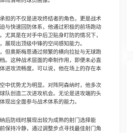
体而清晰的球员画像。
承担的不仅是进攻终结者的角色，更是战术
迫与快速回防体系，他通过积极的前场跑动
。尤其是在对手中后卫贴身盯防的情况下，
，展现出顶级中锋的空间感知能力。
，但奥斯梅恩通过频繁的横向拉扯与无球跑
档。这种战术层面的牵制作用，即便未必直
体进攻流畅度。可以说，他在场上的存在本
空中优势尤为明显。对阵阿森纳时，他多次
球队创造二次进攻机会。无论是进攻端的头
体现出全面参与战术体系的能力。
纳后防线时展现出较为成熟的射门选择能
前保持冷静，通过调整步点寻找最佳射门角