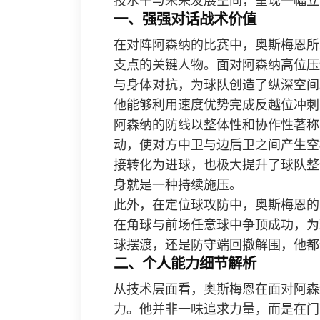
技水平与未来发展空间，呈现一幅立
一、强强对话战术价值
在对阵阿森纳的比赛中，奥斯梅恩所
支点的关键人物。面对阿森纳高位压
与身体对抗，为球队创造了纵深空间
他能够利用速度优势完成反越位冲刺
阿森纳的防线以整体性和协作性著称
动，使对方中卫与边后卫之间产生空
接转化为进球，也极大提升了球队整
身就是一种持续施压。
此外，在定位球攻防中，奥斯梅恩的
在角球与前场任意球中争顶成功，为
球摆渡，还是防守端回撤解围，他都
二、个人能力细节解析
从技术层面看，奥斯梅恩在面对阿森
力。他并非一味追求力量，而是在门