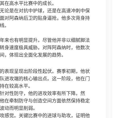
其在高水平比赛中的成长。
无论是在对抗中护球，还是在高速冲刺中保
面对阿森纳后卫的贴身逼抢，他多次背身持
线。
年来也有明显提升。尽管他并非以细腻脚法
转身速度极具威胁。对阵阿森纳时，他数次
间，体现出全面化发展的趋势。
的表现呈现出阶段性起伏。赛季初期，他状
队进攻端的核心输出点。这一阶段，他在门
持在较高水平。
针对性防守，他的进攻效率有所下降。然
他在牵制防守与创造空间方面依然保持稳定
波动而明显削弱。
攻感觉。关键比赛中的进球与助攻，证明他