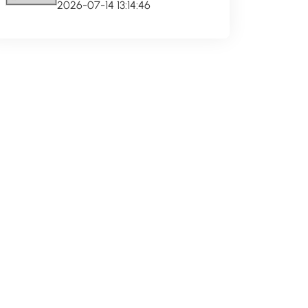
2026-07-14 13:14:46