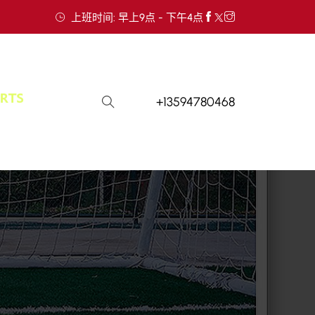
上班时间: 早上9点 - 下午4点
+13594780468