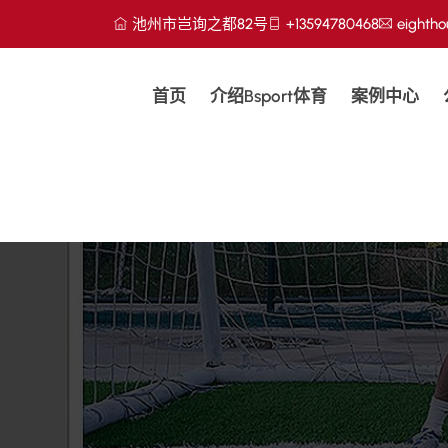
池州市岂询之都82号
+13594780468
eighth
首页
介绍bsport体育
案例中心