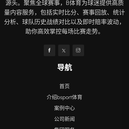
源头。聚焦全球赛事，B体育为球迷提供高质
量内容服务，包括实时比分、赛事回放、统计
分析、球队历史战绩对比以及即时赔率波动，
助你高效掌控每场比赛走势。
导航
首页
介绍bsport体育
案例中心
公司新闻