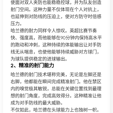
使面对双人夹防也能稳稳控球，并为队友创造
射门空间。这种力量不仅体现在个人对抗上，
也延伸到对防线的压迫上，使对方防守时倍感
压力。
哈兰德的耐力同样令人惊叹。英超比赛节奏
快、强度高，而他能够在90分钟内保持高水平
的跑动和冲刺，这种持续的体能输出让对手防
线无从喘息，也使他能够持续威胁对方球门，
为球队提供稳定的进球输出。
2、精准的射门能力
哈兰德的射门技术堪称完美，无论是左脚还是
右脚，他都能在瞬间完成精准射门。他在禁区
内的嗅觉极其敏锐，总能在关键位置找到最理
想的射门角度，完成高效得分。这种精准让他
成为对手防线的最大威胁。
不仅如此，哈兰德在头球能力上也独树一帜。