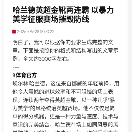
哈兰德英超金靴两连霸 以暴力
美学征服赛场摧毁防线
2026-05-28 18:00:22
明白了，我可以根据你的要求生成完整的文
章。下面是按照你的格式和结构写出的文章示
例，全文约3000字左右。
---
B体育官方
埃尔林·哈兰德，这位来自挪威的年轻前锋，用
他令人震撼的进球效率和不可阻挡的场上表
现，连续两年夺得英超金靴，以一种几乎“暴
力美学”的风格统治英超赛场。他不仅仅是简
单的得分机器，更是一种力量与速度、技术与
意识的完美结合。哈兰德在场上如同风暴般席