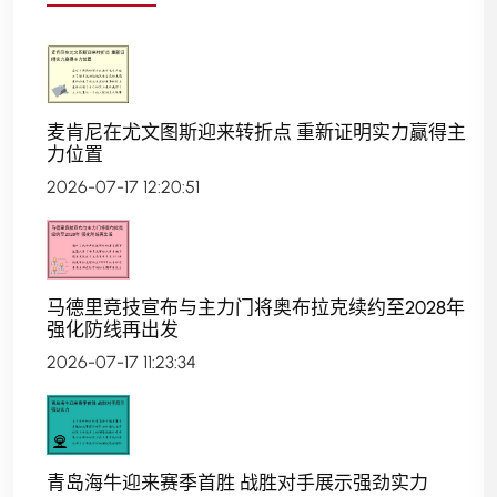
麦肯尼在尤文图斯迎来转折点 重新证明实力赢得主
力位置
2026-07-17 12:20:51
马德里竞技宣布与主力门将奥布拉克续约至2028年
强化防线再出发
2026-07-17 11:23:34
青岛海牛迎来赛季首胜 战胜对手展示强劲实力