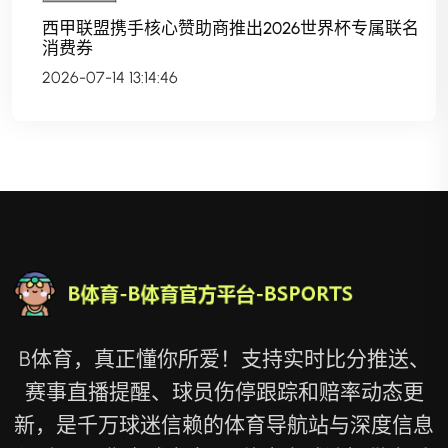
西甲联盟携手核心赞助商推出2026世界杯专属联名
消费券
2026-07-14 13:14:46
B体育，真正懂你所爱！支持实时比分推送、
赛事直播提醒、球员伤停跟踪和赔率动态更
新，是千万球迷信赖的体育导航站与深度信息