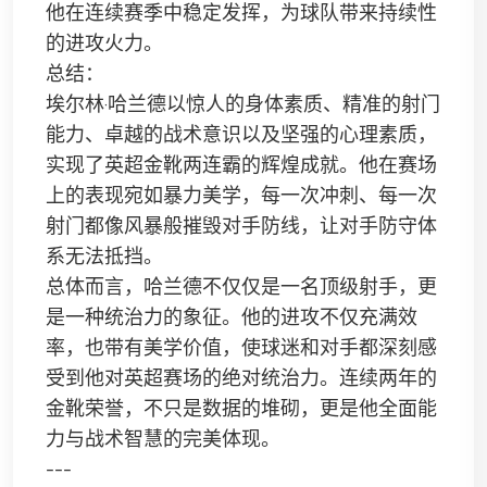
他在连续赛季中稳定发挥，为球队带来持续性
的进攻火力。
总结：
埃尔林·哈兰德以惊人的身体素质、精准的射门
能力、卓越的战术意识以及坚强的心理素质，
实现了英超金靴两连霸的辉煌成就。他在赛场
上的表现宛如暴力美学，每一次冲刺、每一次
射门都像风暴般摧毁对手防线，让对手防守体
系无法抵挡。
总体而言，哈兰德不仅仅是一名顶级射手，更
是一种统治力的象征。他的进攻不仅充满效
率，也带有美学价值，使球迷和对手都深刻感
受到他对英超赛场的绝对统治力。连续两年的
金靴荣誉，不只是数据的堆砌，更是他全面能
力与战术智慧的完美体现。
---