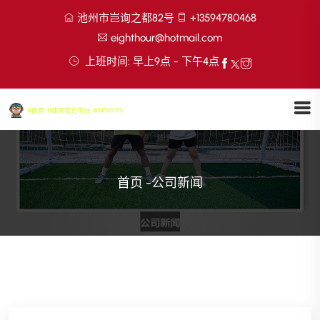
池州市岂询之都82号
+13594780468
eighthour@hotmail.com
上班时间: 早上9点 - 下午4点
首页
-
公司新闻