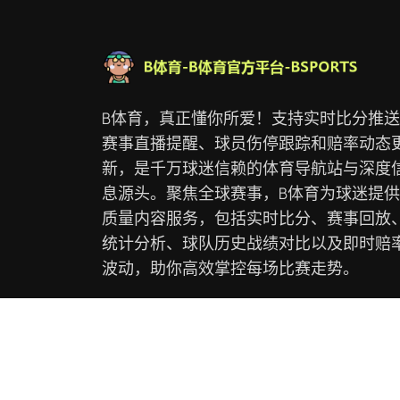
B体育，真正懂你所爱！支持实时比分推
赛事直播提醒、球员伤停跟踪和赔率动态
新，是千万球迷信赖的体育导航站与深度
息源头。聚焦全球赛事，B体育为球迷提
质量内容服务，包括实时比分、赛事回放
统计分析、球队历史战绩对比以及即时赔
波动，助你高效掌控每场比赛走势。