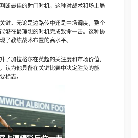
判断最佳的射门时机，这种对战术和场上局
关键。无论是边路传中还是中场调度，整个
能够在最理想的时机完成致命一击。这种协
现了教练战术布置的高水平。
升了加拉格尔在英超的关注度和市场价值。
，认为他具备在关键比赛中决定胜负的能
要标志。