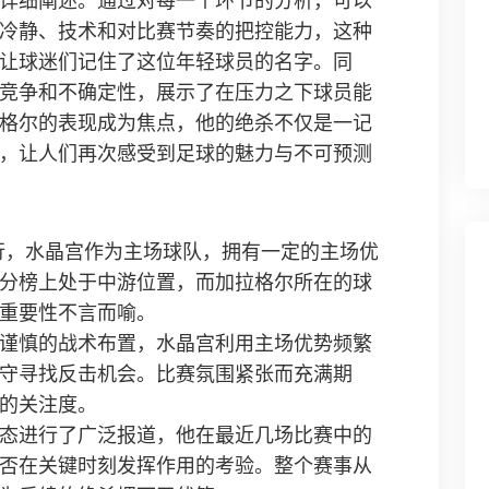
详细阐述。通过对每一个环节的分析，可以
冷静、技术和对比赛节奏的把控能力，这种
让球迷们记住了这位年轻球员的名字。同
竞争和不确定性，展示了在压力之下球员能
格尔的表现成为焦点，他的绝杀不仅是一记
，让人们再次感受到足球的魅力与不可预测
行，水晶宫作为主场球队，拥有一定的主场优
分榜上处于中游位置，而加拉格尔所在的球
重要性不言而喻。
谨慎的战术布置，水晶宫利用主场优势频繁
守寻找反击机会。比赛氛围紧张而充满期
的关注度。
态进行了广泛报道，他在最近几场比赛中的
否在关键时刻发挥作用的考验。整个赛事从