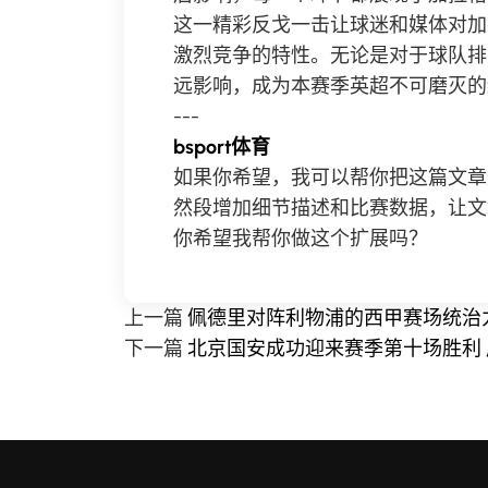
这一精彩反戈一击让球迷和媒体对加
激烈竞争的特性。无论是对于球队排
远影响，成为本赛季英超不可磨灭的
---
bsport体育
如果你希望，我可以帮你把这篇文章进一
然段增加细节描述和比赛数据，让文
你希望我帮你做这个扩展吗？
上一篇
佩德里对阵利物浦的西甲赛场统治
下一篇
北京国安成功迎来赛季第十场胜利