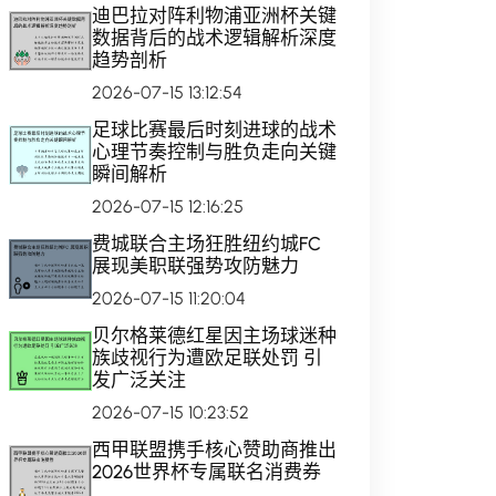
迪巴拉对阵利物浦亚洲杯关键
数据背后的战术逻辑解析深度
趋势剖析
2026-07-15 13:12:54
足球比赛最后时刻进球的战术
心理节奏控制与胜负走向关键
瞬间解析
2026-07-15 12:16:25
费城联合主场狂胜纽约城FC
展现美职联强势攻防魅力
2026-07-15 11:20:04
贝尔格莱德红星因主场球迷种
族歧视行为遭欧足联处罚 引
发广泛关注
2026-07-15 10:23:52
西甲联盟携手核心赞助商推出
2026世界杯专属联名消费券