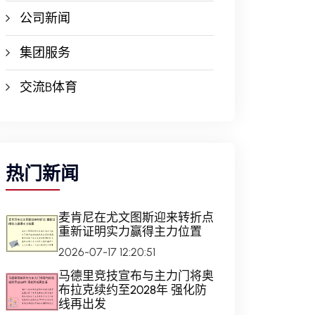
公司新闻
集团服务
交流B体育
热门新闻
麦肯尼在尤文图斯迎来转折点
重新证明实力赢得主力位置
2026-07-17 12:20:51
马德里竞技宣布与主力门将奥
布拉克续约至2028年 强化防
线再出发