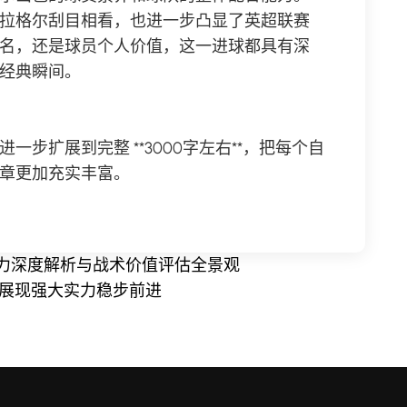
拉格尔刮目相看，也进一步凸显了英超联赛
名，还是球员个人价值，这一进球都具有深
经典瞬间。
步扩展到完整 **3000字左右**，把每个自
章更加充实丰富。
力深度解析与战术价值评估全景观
 展现强大实力稳步前进