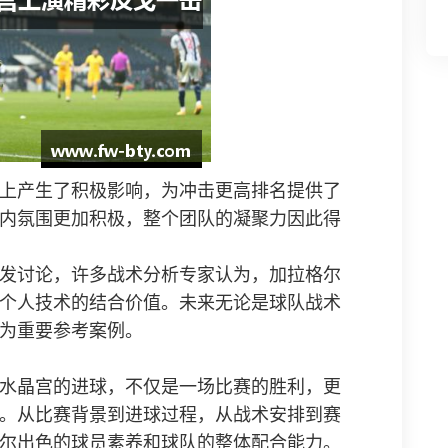
上产生了积极影响，为冲击更高排名提供了
内氛围更加积极，整个团队的凝聚力因此得
发讨论，许多战术分析专家认为，加拉格尔
个人技术的结合价值。未来无论是球队战术
为重要参考案例。
水晶宫的进球，不仅是一场比赛的胜利，更
。从比赛背景到进球过程，从战术安排到赛
尔出色的球员素养和球队的整体配合能力。