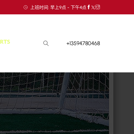
上班时间: 早上9点 - 下午4点
+13594780468