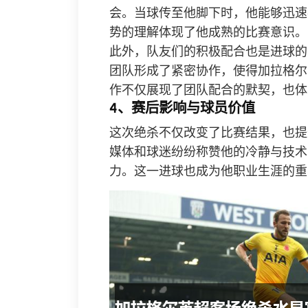
会。当球传至他脚下时，他能够迅速
势的理解体现了他成熟的比赛意识。
此外，队友们的积极配合也是进球的
团队形成了紧密协作，使得加拉格尔
作不仅展现了团队配合的默契，也体
4、赛后影响与球员价值
这次绝杀不仅改变了比赛结果，也提
媒体和球迷纷纷称赞他的冷静与技术
力。这一进球也成为他职业生涯的重