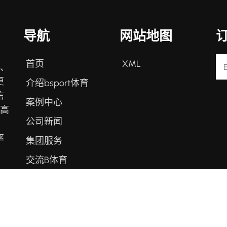
导航
网站地图
首页
XML
送、
更
介绍bsport体育
信
案例中心
供高
公司新闻
、
率
集团服务
交流B体育